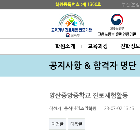
학원등록번호 :제 1360호
부산(본점
학원소개
교육과정
진학정
공지사항 & 합격자 명단
양산중앙중학교 진로체험활동
작성자
23-07-02 13:43
음식나라조리학원
이전글
다음글