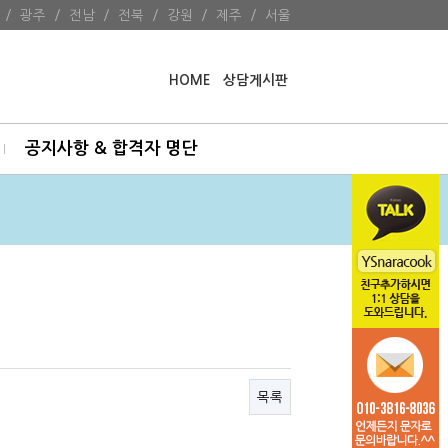
/
광주
/
전남
/
전북
/
강원
/
제주
/
서울
HOME
상담게시판
공지사항 & 합격자 명단
목록