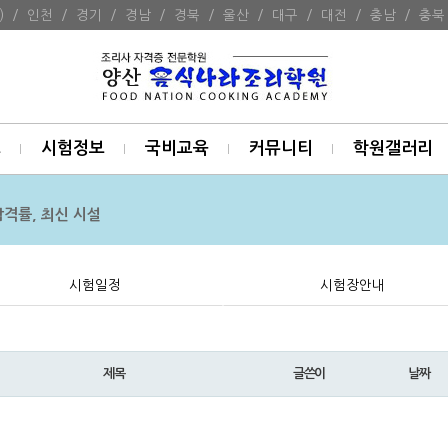
)
/
인천
/
경기
/
경남
/
경북
/
울산
/
대구
/
대전
/
충남
/
충북
보
시험정보
국비교육
커뮤니티
학원갤러리
합격률, 최신 시설
시험일정
시험장안내
제목
글쓴이
날짜