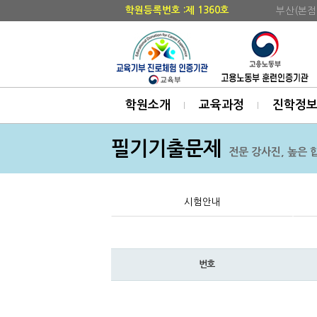
학원등록번호 :제 1360호
부산(본점
학원소개
교육과정
진학정
필기기출문제
전문 강사진, 높은 
시험안내
번호