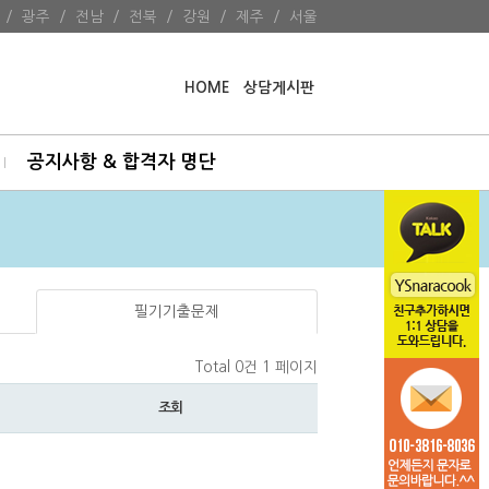
/
광주
/
전남
/
전북
/
강원
/
제주
/
서울
HOME
상담게시판
공지사항 & 합격자 명단
필기기출문제
Total 0건
1 페이지
조회