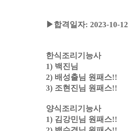
▶
합격일자
: 2023-10-12
한식조리기능사
1)
백진님
2)
배성출님 원패스
!!
3)
조현진님 원패스
!!
양식조리기능사
1)
김강민님 원패스
!!
2)
백수경님 원패스
!!