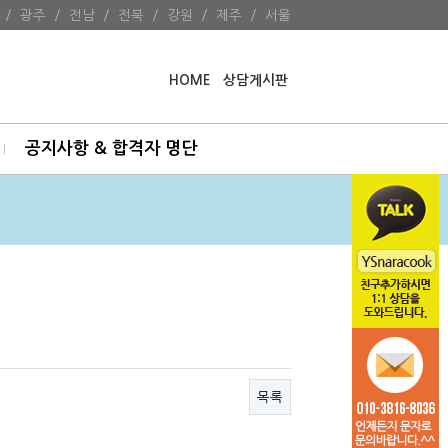
/
광주
/
전남
/
전북
/
강원
/
제주
/
서울
HOME
상담게시판
공지사항 & 합격자 명단
목록