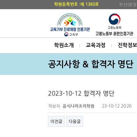
학원등록번호 :제 1360호
부산(본점
학원소개
교육과정
진학정
공지사항 & 합격자 명단
2023-10-12 합격자 명단
작성자
23-10-12 20:26
음식나라조리학원
이전글
다음글