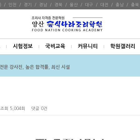
)
/
인천
/
경기
/
경남
/
경북
/
울산
/
대구
/
대전
/
충남
/
충북
보
시험정보
국비교육
커뮤니티
학원갤러리
전문 강사진, 높은 합격률, 최신 시설
조회
5,004회
댓글
0건